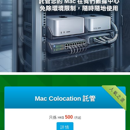
人氣之選
Mac Colocation 託管
500
只係
HK$
/月起
詳情