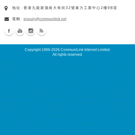
地址: 香港九龍新蒲崗大有街32號泰力工業中心2樓9B室
電郵:
enquiry@communilink.net
Copyright 1999-2026
CommuniLink Internet Limited
.
All rights reserved.
Mac Colocation 託管 colo, Colocation, Mac Mini, Mac Studio,
Mac Hosting, Mac Server, Mac VPS, Local LLM, AI Agent,
OpenClaw
server maintenance, maintenance service 7x24 colocation,
server colocation, colocation hk, hk datacenter, 伺服器託管, 托
管伺服器, 香港數據中心 ACRONIS Backup Solution, ACRONIS 備
份方案, Virtual Private Server MyVPS ssd email, cloud email,
Email Server Rental, Spam Controller, Global SMTP, Smart
Email System, Catch SMTP, Offline Email Backup, Secondary
MX Record dedicated server, Dell 伺服器租用, Dell Server
Rental hosting, web hosting, hosting hk, cloud hosting, ssd