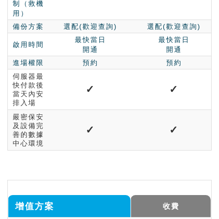
制（救機
用）
備份方案
選配(歡迎查詢)
選配(歡迎查詢)
最快當日
最快當日
啟用時間
開通
開通
進場權限
預約
預約
伺服器最
快付款後
✓
✓
當天內安
排入場
嚴密保安
及設備完
✓
✓
善的數據
中心環境
增值方案
收費